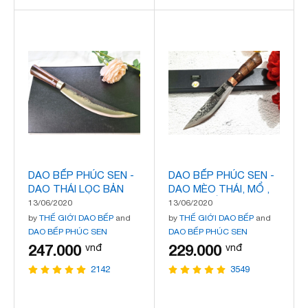
DAO BẾP PHÚC SEN -
DAO BẾP PHÚC SEN -
DAO THÁI LỌC BẢN
DAO MÈO THÁI, MỔ ,
CONG MÃ N34
CHỌC TIẾT SIZE 16
13/06/2020
13/06/2020
MÃ N32
by
THẾ GIỚI DAO BẾP
and
by
THẾ GIỚI DAO BẾP
and
DAO BẾP PHÚC SEN
DAO BẾP PHÚC SEN
247.000
229.000
vnđ
vnđ
2142
3549