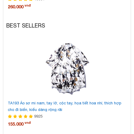
vnđ
260.000
18
BEST SELLERS
TA193 Áo sơ mi nam, tay lỡ, cộc tay, họa tiết hoa nhí, thích hợp
TA
cho đi biển, kiểu dáng rộng rãi
tr
9925
vnđ
155.000
15