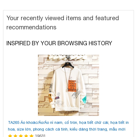
Your recently viewed items and featured
recommendations
INSPIRED BY YOUR BROWSING HISTORY
TA265 Áo khoác/Áo/Áo nỉ nam, cổ tròn, họa tiết chữ cái, họa tiết in
Dé
hoa, size lớn, phong cách cá tính, kiểu dáng thời trang, mẫu mới
dà
mùa thu này
19631
mớ