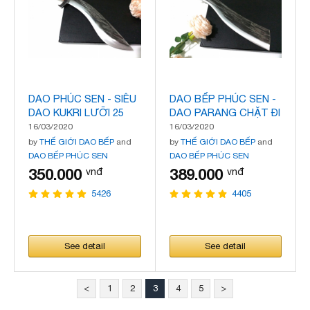
DAO PHÚC SEN - SIÊU
DAO BẾP PHÚC SEN -
DAO KUKRI LƯỠI 25
DAO PARANG CHẶT ĐI
CHẶT ĐI RỪNG MÃ
RỪNG MÃ N24
16/03/2020
16/03/2020
N25
by
THẾ GIỚI DAO BẾP
and
by
THẾ GIỚI DAO BẾP
and
DAO BẾP PHÚC SEN
DAO BẾP PHÚC SEN
350.000
389.000
vnđ
vnđ
5426
4405
See detail
See detail
<
1
2
3
4
5
>