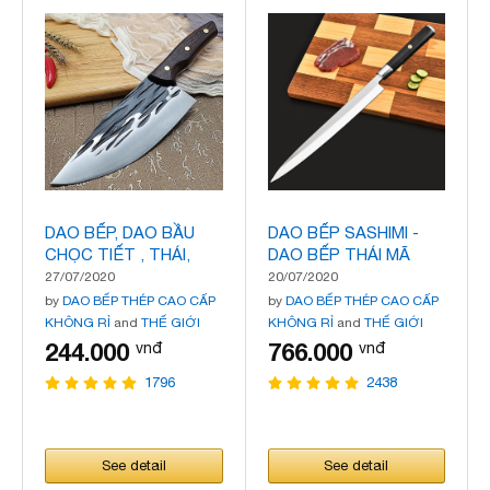
DAO BẾP, DAO BẦU
DAO BẾP SASHIMI -
CHỌC TIẾT , THÁI,
DAO BẾP THÁI MÃ
LỌC MÃ TR4
DT131
27/07/2020
20/07/2020
by
DAO BẾP THÉP CAO CẤP
by
DAO BẾP THÉP CAO CẤP
KHÔNG RỈ
and
THẾ GIỚI
KHÔNG RỈ
and
THẾ GIỚI
DAO BẾP
DAO BẾP
244.000
766.000
vnđ
vnđ
1796
2438
See detail
See detail