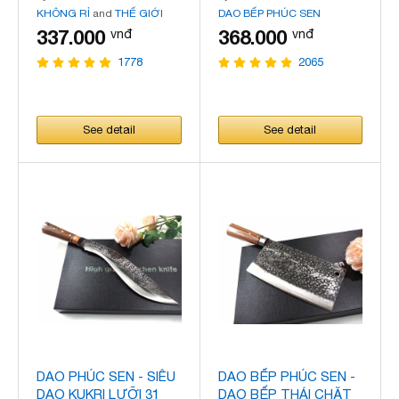
KHÔNG RỈ
and
THẾ GIỚI
DAO BẾP PHÚC SEN
DAO BẾP
337.000
368.000
vnđ
vnđ
1778
2065
See detail
See detail
DAO PHÚC SEN - SIÊU
DAO BẾP PHÚC SEN -
DAO KUKRI LƯỠI 31
DAO BẾP THÁI CHẶT