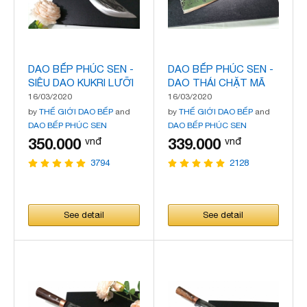
DAO BẾP PHÚC SEN -
DAO BẾP PHÚC SEN -
SIÊU DAO KUKRI LƯỠI
DAO THÁI CHẶT MÃ
30 CHẶT ĐI RỪNG MÃ
N26
16/03/2020
16/03/2020
N23
by
THẾ GIỚI DAO BẾP
and
by
THẾ GIỚI DAO BẾP
and
DAO BẾP PHÚC SEN
DAO BẾP PHÚC SEN
350.000
339.000
vnđ
vnđ
3794
2128
See detail
See detail