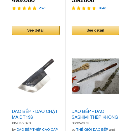
499.000
398.000
2671
1643
See detail
See detail
DAO BẾP - DAO CHẶT
DAO BẾP - DAO
MÃ DT138
SASHIMI THÉP KHÔNG
RỈ MÃ N37
08/05/2020
08/05/2020
by
DAO BẾP THÉP CAO CẤP
by
THẾ GIỚI DAO BẾP
and