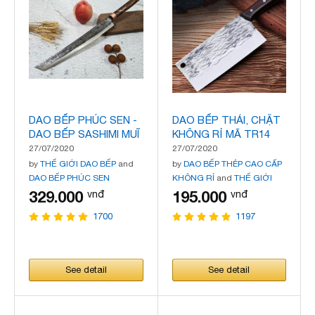
DAO BẾP PHÚC SEN -
DAO BẾP THÁI, CHẶT
DAO BẾP SASHIMI MUĨ
KHÔNG RỈ MÃ TR14
VÁT MÃ N53
27/07/2020
27/07/2020
by
THẾ GIỚI DAO BẾP
and
by
DAO BẾP THÉP CAO CẤP
DAO BẾP PHÚC SEN
KHÔNG RỈ
and
THẾ GIỚI
DAO BẾP
329.000
195.000
vnđ
vnđ
1700
1197
See detail
See detail