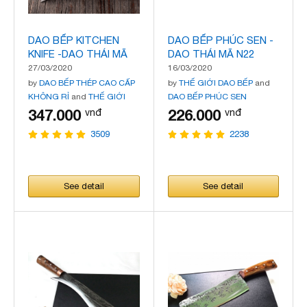
DAO BẾP KITCHEN
DAO BẾP PHÚC SEN -
KNIFE -DAO THÁI MÃ
DAO THÁI MÃ N22
DT133
27/03/2020
16/03/2020
by
DAO BẾP THÉP CAO CẤP
by
THẾ GIỚI DAO BẾP
and
KHÔNG RỈ
and
THẾ GIỚI
DAO BẾP PHÚC SEN
DAO BẾP
347.000
226.000
vnđ
vnđ
3509
2238
See detail
See detail