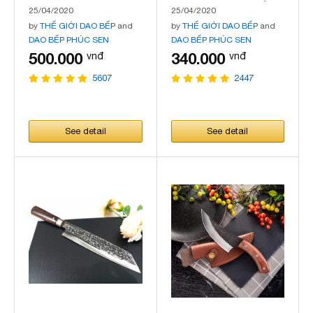
CHẶT ĐI RỪNG MÃ
BẢN TO MÃ N15
25/04/2020
25/04/2020
N28
by
THẾ GIỚI DAO BẾP
and
by
THẾ GIỚI DAO BẾP
and
DAO BẾP PHÚC SEN
DAO BẾP PHÚC SEN
500.000
340.000
vnđ
vnđ
5607
2447
See detail
See detail