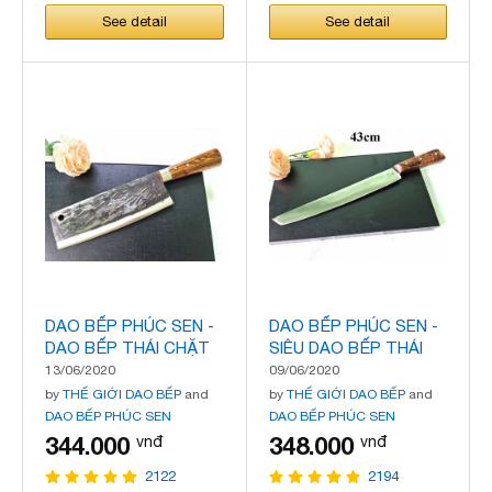
See detail
See detail
DAO BẾP PHÚC SEN -
DAO BẾP PHÚC SEN -
DAO BẾP THÁI CHẶT
SIÊU DAO BẾP THÁI
MÃ N31
MÃ N30
13/06/2020
09/06/2020
by
THẾ GIỚI DAO BẾP
and
by
THẾ GIỚI DAO BẾP
and
DAO BẾP PHÚC SEN
DAO BẾP PHÚC SEN
344.000
348.000
vnđ
vnđ
2122
2194