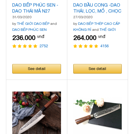
DAO BẾP PHÚC SEN -
DAO BẦU CONG -DAO
DAO THÁI MÃ N27
THÁI, LỌC, MỔ , CHỌC
TIẾT MÃ DT134
31/03/2020
27/03/2020
by
THẾ GIỚI DAO BẾP
and
by
DAO BẾP THÉP CAO CẤP
DAO BẾP PHÚC SEN
KHÔNG RỈ
and
THẾ GIỚI
DAO BẾP
236.000
264.000
vnđ
vnđ
2752
4156
See detail
See detail