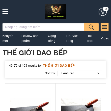
0
Khuyến
Review sản
Cộng
Bài Viêt
Hỏi
Video
mãi
phẩm
đồng
Blog
đáp
THẾ GIỚI DAO BẾP
THẾ GIỚI DAO BẾP
49-72 of 103 results for
Sort by
Featured