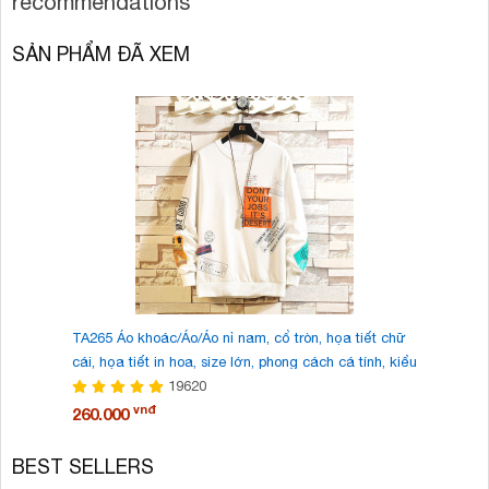
recommendations
SẢN PHẨM ĐÃ XEM
TA265 Áo khoác/Áo/Áo nỉ nam, cổ tròn, họa tiết chữ
Dép lê/D
cái, họa tiết in hoa, size lớn, phong cách cá tính, kiểu
thoáng má
dáng thời trang, mẫu mới mùa thu này
19620
Quốc, ph
vnđ
260.000
185.000
BEST SELLERS