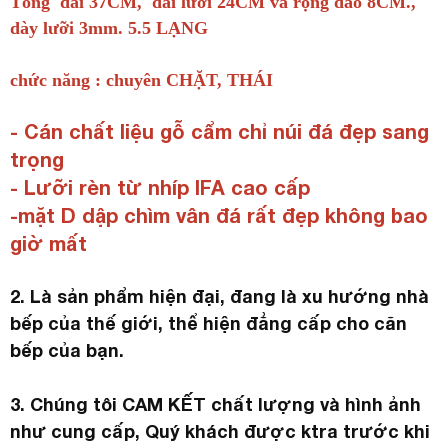
Tổng dài 37CM, dài lưỡi 24CM và rộng dao 8CM.,
dày lưỡi 3mm. 5.5 LẠNG
chức năng : chuyên CHẶT, THÁI
- Cán chất liệu gỗ cẩm chỉ núi đá đẹp sang
trọng
- Lưỡi rèn từ nhíp IFA cao cấp
-mặt D dập chìm vân đá rất đẹp không bao
giờ mất
2. Là sản phẩm hiện đại, đang là xu hướng nhà
bếp của thế giới, thể hiện đẳng cấp cho căn
bếp của bạn.
3. Chúng tôi CAM KẾT chất lượng và hình ảnh
như cung cấp, Quý khách được ktra trước khi