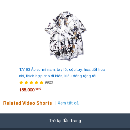
TA193 Áo sơ mi nam, tay lỡ, cộc tay, họa tiết hoa
TA192 Áo 
nhí, thích hợp cho đi biển, kiểu dáng rộng rãi
cách cá t
9920
vnđ
155.000
155.000
Related Video Shorts
Xem tất cả
Trở lại đầu trang