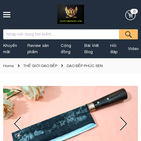
0
Khuyến
Review sản
Cộng
Bài Viêt
Hỏi
Video
mãi
phẩm
đồng
Blog
đáp
Home
THẾ GIỚI DAO BẾP
DAO BẾP PHÚC SEN