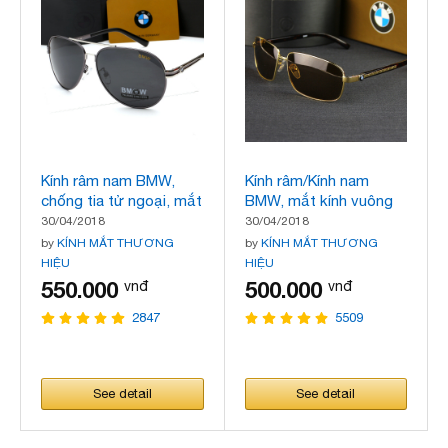
Kính râm nam BMW,
Kính râm/Kính nam
chống tia tử ngoại, mắt
BMW, mắt kính vuông
kính chuồn chuồn, mẫu
quyền lực và đẳng cấp,
30/04/2018
30/04/2018
mới nhất
gọng to, thời trang,
by
KÍNH MẮT THƯƠNG
by
KÍNH MẮT THƯƠNG
kiểu dáng cổ điển
HIỆU
HIỆU
550.000
500.000
vnđ
vnđ
2847
5509
See detail
See detail