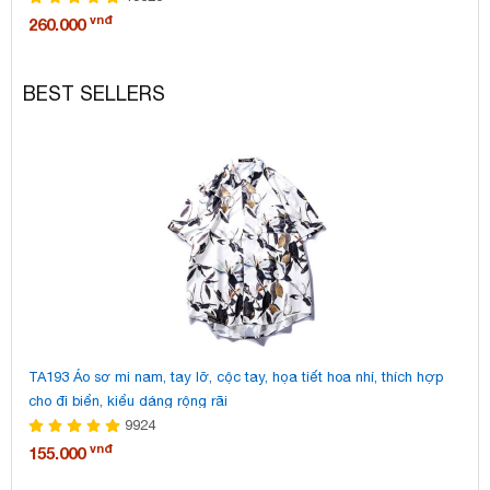
vnđ
260.000
18
BEST SELLERS
TA193 Áo sơ mi nam, tay lỡ, cộc tay, họa tiết hoa nhí, thích hợp
TA
cho đi biển, kiểu dáng rộng rãi
tr
9924
vnđ
155.000
15