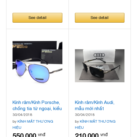
See detail
See detail
Kính râm/Kính Porsche,
Kính râm/Kính Audi,
chống tia tử ngoại, kiểu
mẫu mới nhất
dáng thời trang, thời
30/04/2018
30/04/2018
trang
by
KÍNH MẮT THƯƠNG
by
KÍNH MẮT THƯƠNG
HIỆU
HIỆU
550.000
210.000
vnđ
vnđ