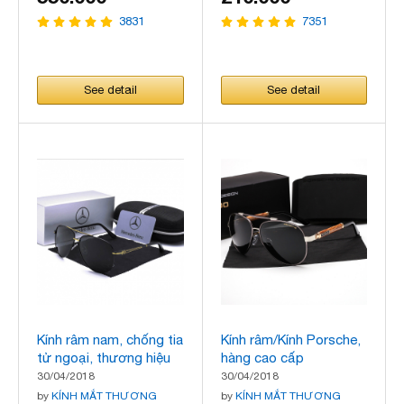
3831
7351
See detail
See detail
Kính râm nam, chống tia
Kính râm/Kính Porsche,
tử ngoại, thương hiệu
hàng cao cấp
Mercedes-Benz
30/04/2018
30/04/2018
by
KÍNH MẮT THƯƠNG
by
KÍNH MẮT THƯƠNG