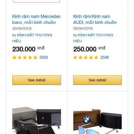
Kính râm nam Mercedes
Kính râm/Kính nam
benz, mắt kính chuồn
AUDI, mắt kính chuồn
chuồn, gọng to, mẫu
chuồn, kiểu dáng thời
30/04/2018
30/04/2018
mới nhất
trang, thời trang, mẫu
by
KÍNH MẮT THƯƠNG
by
KÍNH MẮT THƯƠNG
mới nhất
HIỆU
HIỆU
230.000
250.000
vnđ
vnđ
2556
2348
See detail
See detail