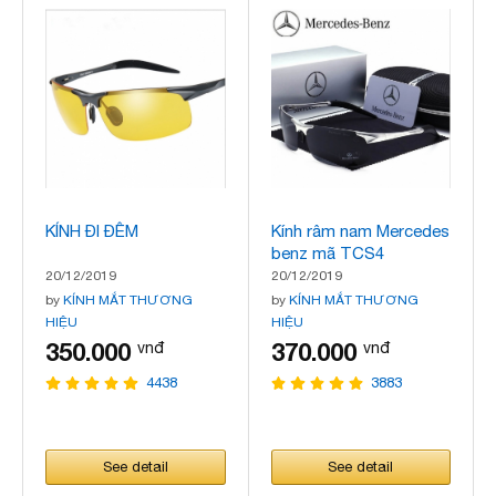
KÍNH ĐI ĐÊM
Kính râm nam Mercedes
benz mã TCS4
20/12/2019
20/12/2019
by
KÍNH MẮT THƯƠNG
by
KÍNH MẮT THƯƠNG
HIỆU
HIỆU
350.000
370.000
vnđ
vnđ
4438
3883
See detail
See detail