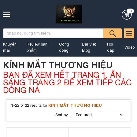
0
Khuyến
Review sản
Cộng
Bài Viêt
Hỏi
Video
mãi
phẩm
đồng
Blog
đáp
KÍNH MẮT THƯƠNG HIỆU
BẠN ĐÃ XEM HẾT TRANG 1. ẤN
SANG TRANG 2 ĐỂ XEM TIẾP CÁC
DÒNG NÁ
KÍNH MẮT THƯƠNG HIỆU
1-22 of 22 results for
Sort by
Featured