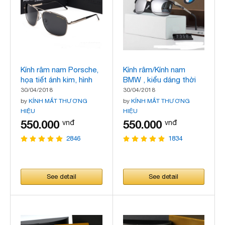
Kính râm nam Porsche,
Kính râm/Kính nam
họa tiết ánh kim, hình
BMW , kiểu dáng thời
vuông, hàng cao cấp,
trang, hai màu, cập
30/04/2018
30/04/2018
mẫu mới nhất
nhật xu hướng thời
by
KÍNH MẮT THƯƠNG
by
KÍNH MẮT THƯƠNG
trang, mẫu mới nhất
HIỆU
HIỆU
550.000
550.000
vnđ
vnđ
2846
1834
See detail
See detail