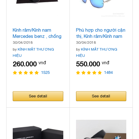
Kính râm/Kính nam
Phù hợp cho người cận
Mercedes benz , chống
thị, Kính râm/Kính nam
tia tử ngoại, hàng cao
BMW, mẫu mới nhất,
30/04/2018
30/04/2018
cấp, mẫu mới nhất
by
KÍNH MẮT THƯƠNG
by
KÍNH MẮT THƯƠNG
HIỆU
HIỆU
260.000
550.000
vnđ
vnđ
1525
1484
See detail
See detail