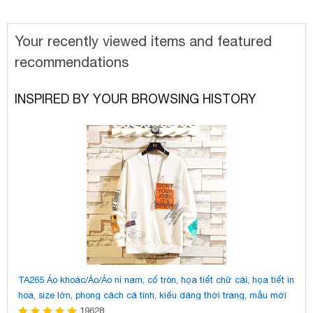
Your recently viewed items and featured
recommendations
INSPIRED BY YOUR BROWSING HISTORY
TA265 Áo khoác/Áo/Áo nỉ nam, cổ tròn, họa tiết chữ cái, họa tiết in
Dé
hoa, size lớn, phong cách cá tính, kiểu dáng thời trang, mẫu mới
dà
mùa thu này
19628
mớ