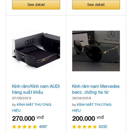
See detail
See detail
Kính râm/Kính nam AUDI
Kính râm nam Mercedes
hàng xuất khẩu
benz, chống tia tử
ngoại, mắt kính chuồn
07/09/2019
30/04/2018
chuồn, hàng cao cấp
by
KÍNH MẮT THƯƠNG
by
KÍNH MẮT THƯƠNG
HIỆU
HIỆU
270.000
200.000
vnđ
vnđ
4087
6232