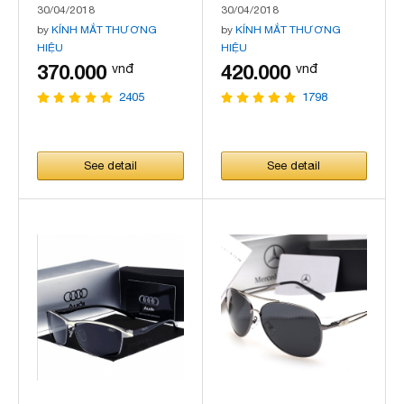
chuồn chuồn, họa tiết
trang, mẫu mới nhất
30/04/2018
30/04/2018
ánh kim, hàng cao cấp,
by
KÍNH MẮT THƯƠNG
by
KÍNH MẮT THƯƠNG
mẫu mới nhất, kiểu
HIỆU
HIỆU
dáng cổ điển
370.000
420.000
vnđ
vnđ
2405
1798
See detail
See detail