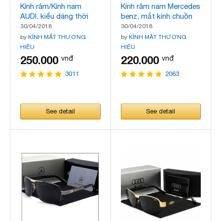
Kính râm/Kính nam
Kính râm nam Mercedes
AUDI, kiểu dáng thời
benz, mắt kính chuồn
trang, mẫu mới nhất,
chuồn, kiểu dáng thời
30/04/2018
30/04/2018
hàng hiệu
trang, hàng cao cấp,
by
KÍNH MẮT THƯƠNG
by
KÍNH MẮT THƯƠNG
mẫu mới nhất
HIỆU
HIỆU
250.000
220.000
vnđ
vnđ
3011
2063
See detail
See detail