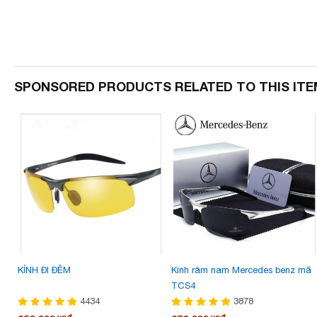
SPONSORED PRODUCTS RELATED TO THIS ITE
KÍNH ĐI ĐÊM
Kính râm nam Mercedes benz mã
TCS4
4434
3878
vnđ
vnđ