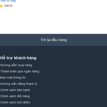
 tiết in hoa,
h động vật,
18678
ời trang,
 phù hợp
 kiểu dáng
hong cách
p nhật xu
trang, mẫu
Trở lại đầu trang
Hỗ trợ khách hàng
Hướng dẫn mua hàng
Thanh toán qua ngân hàng
Bảo mật thông tin
Hướng dẫn đăng thanh lý
Chính sách bảo hành.
Chính sách đổi hàng
Chính sách tích điểm