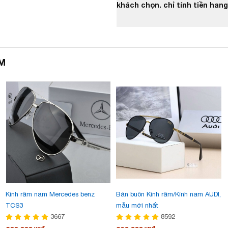
khách chọn. chỉ tính tiền hang 
M
Kính râm nam Mercedes benz
Bán buôn Kính râm/Kính nam AUDI,
TCS3
mẫu mới nhất
3667
8592
vnđ
vnđ