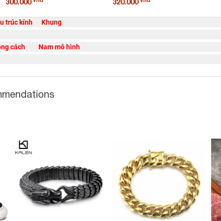
300.000
320.000
 trúc kính Khung
Phong cách Nam mô hình
ommendations