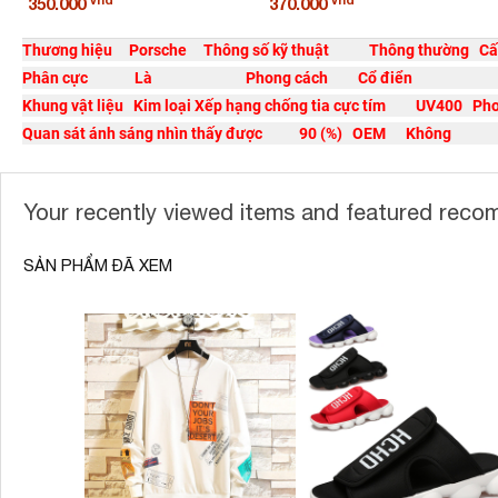
350.000
370.000
Thương hiệu
Porsche
Thông số kỹ thuật Thông thường Cấu
Phân cực Là Phong cách Cổ điển
Khung vật liệu Kim loại Xếp hạng chống tia cực tím UV400 
Quan sát ánh sáng nhìn thấy được 90 (%) OEM Không
Your recently viewed items and featured rec
SẢN PHẨM ĐÃ XEM