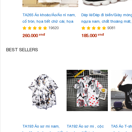
TA265 Áo khoác/Áo/Áo nỉ nam,
Dép lê/Dép đi biển/Giày món
cổ tròn, họa tiết chữ cái, họa
ngựa nam, chất thoáng mát,
tiết in hoa, size lớn, phong cách
19620
dày, thời trang, phong cách
9081
cá tính, kiểu dáng thời trang,
Hàn Quốc, phù hợp cho mùa
vnđ
vnđ
260.000
185.000
mẫu mới mùa thu này
hè, mẫu mới nhất
BEST SELLERS
TA193 Áo sơ mi nam,
TA192 Áo sơ mi , cộc
TA5 Áo T-sh