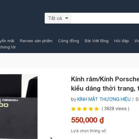
Tất cả
yến mãi
Review sản phẩm
Cộng đồng
Bài Viêt Blog
Hỏi đáp
Vi
chúng tôi
Kính râm/Kính Porsche
kiểu dáng thời trang, 
by
KÍNH MẮT THƯƠNG HIỆU
S
(
3828
views )
550,000 ₫
Lựa chọn thông số: