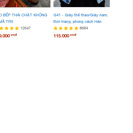
O BẾP THÁI CHẶT KHÔNG
G41 - Giày thể thao/Giày nam,
G63 - Giày
 MÃ TR5
thời trang, phong cách Hàn
hàng thủ cô
12647
Quốc, dễ kết hợp, phù hợp cho
8684
trang đườn
mùa xuân, cập nhật xu hướng
Hàn Quốc, 
vnđ
vnđ
v
9.000
115.000
237.000
thời trang, mẫu mới nhất
nhật xu hư