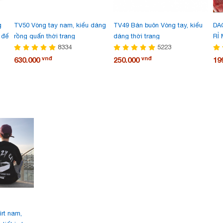
g
TV50 Vòng tay nam, kiểu dáng
TV49 Bán buôn Vòng tay, kiểu
DA
 đế
rồng quấn thời trang
dáng thời trang
RỈ
8334
5223
vnđ
vnđ
630.000
250.000
19
irt nam,