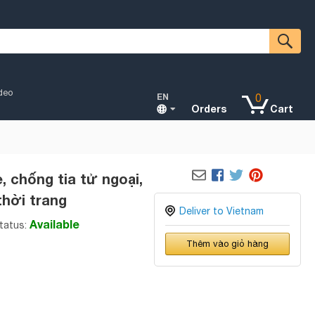
deo
EN
0
Orders
Cart
, chống tia tử ngoại,
thời trang
Deliver to Vietnam
Available
tatus:
Thêm vào giỏ hàng