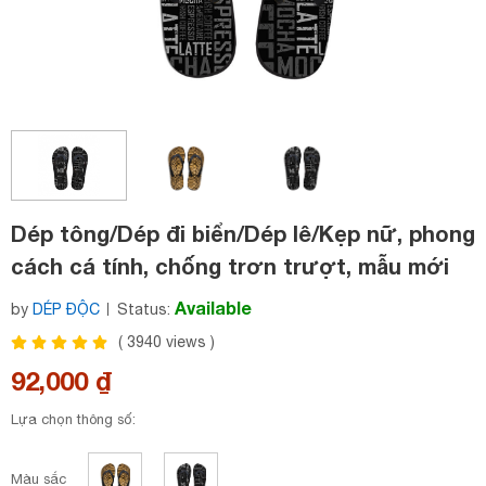
Dép tông/Dép đi biển/Dép lê/Kẹp nữ, phong
cách cá tính, chống trơn trượt, mẫu mới
nhất
Available
by
DÉP ĐỘC
Status:
(
3940
views )
92,000 ₫
Lựa chọn thông số:
Màu sắc