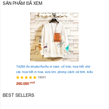
SẢN PHẨM ĐÃ XEM
TA265 Áo khoác/Áo/Áo nỉ nam, cổ tròn, họa tiết chữ
Dép lê/D
cái, họa tiết in hoa, size lớn, phong cách cá tính, kiểu
thoáng má
dáng thời trang, mẫu mới mùa thu này
19631
Quốc, ph
vnđ
260.000
185.000
BEST SELLERS