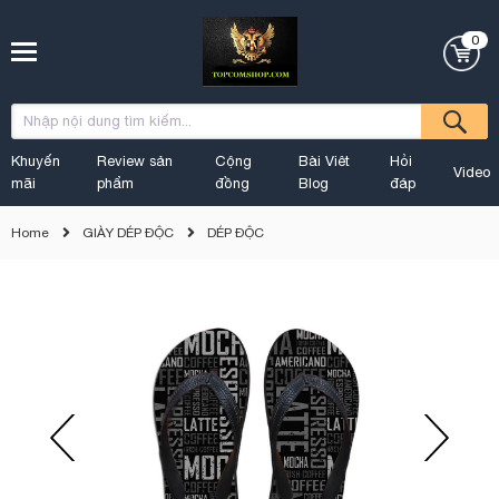
0
Khuyến
Review sản
Cộng
Bài Viêt
Hỏi
Video
mãi
phẩm
đồng
Blog
đáp
Home
GIÀY DÉP ĐỘC
DÉP ĐỘC