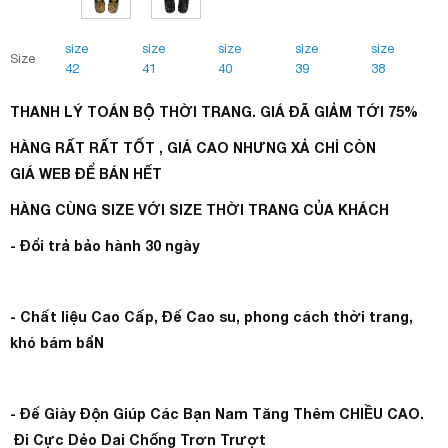
size
size
size
size
size
Size
42
41
40
39
38
THANH LÝ TOÁN BỘ THỜI TRANG. GIÁ ĐÃ GIẢM TỚI 75%
HÀNG RẤT RẤT TỐT , GIÁ CAO NHƯNG XẢ CHỈ CÒN
GIÁ WEB ĐỂ BÁN HẾT
HÀNG CÙNG SIZE VỚI SIZE THỜI TRANG CỦA KHÁCH
- Đổi trả bảo hành 30 ngày
- Chất liệu Cao Cấp, Đế Cao su, phong cách thời trang,
khó bám bẩN
- Đế Giày Độn Giúp Các Bạn Nam Tăng Thêm CHIỀU CAO.
Đi Cực Dẻo Dai Chống Trơn Trượt