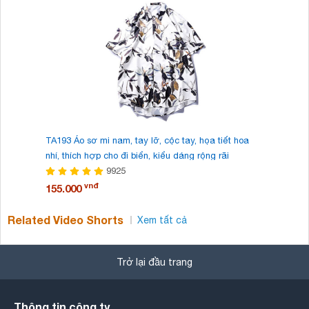
TA193 Áo sơ mi nam, tay lỡ, cộc tay, họa tiết hoa
TA192 Áo 
nhí, thích hợp cho đi biển, kiểu dáng rộng rãi
cách cá t
9925
vnđ
155.000
155.000
Related Video Shorts
Xem tất cả
Trở lại đầu trang
Thông tin công ty