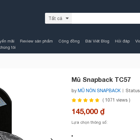
Tất cả
yến mãi
Review sản phẩm
Cộng đồng
Bài Viêt Blog
Hỏi đáp
Vi
chúng tôi
Mũ Snapback TC57
by
MŨ NÓN SNAPBACK
Status
(
1071
views )
145,000 ₫
Lựa chọn thông số: