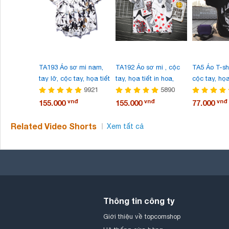
TA193 Áo sơ mi nam,
TA192 Áo sơ mi , cộc
TA5 Áo T-sh
tay lỡ, cộc tay, họa tiết
tay, họa tiết in hoa,
cộc tay, họa
hoa nhí, thích hợp cho
9921
phong cách cá tính,
5890
họa tiết hìn
đi biển, kiểu dáng rộng
thời trang, bán chạy
kiểu dáng th
vnđ
vnđ
vnđ
155.000
155.000
77.000
rãi
dễ kết hợp,
cho mùa hè,
Related Video Shorts
Xem tất cả
rộng rãi, p
học sinh, cậ
hướng thời 
mới nhất
Thông tin công ty
Giới thiệu về topcomshop