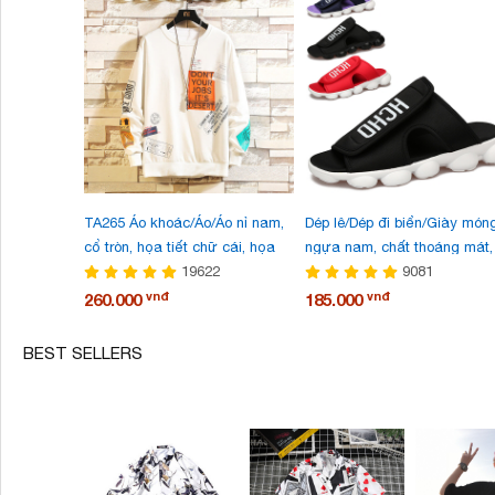
TA265 Áo khoác/Áo/Áo nỉ nam,
Dép lê/Dép đi biển/Giày món
cổ tròn, họa tiết chữ cái, họa
ngựa nam, chất thoáng mát,
tiết in hoa, size lớn, phong cách
19622
dày, thời trang, phong cách
9081
cá tính, kiểu dáng thời trang,
Hàn Quốc, phù hợp cho mùa
vnđ
vnđ
260.000
185.000
mẫu mới mùa thu này
hè, mẫu mới nhất
BEST SELLERS