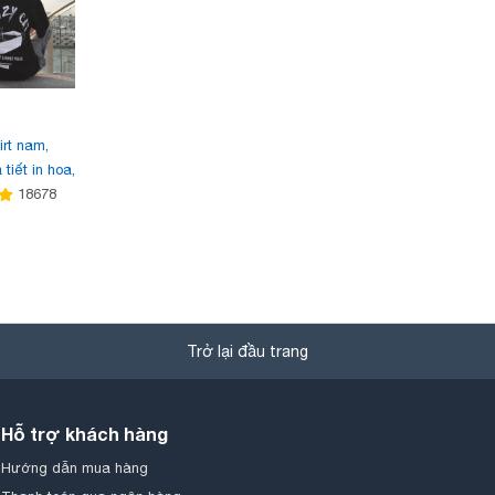
irt nam,
 tiết in hoa,
h động vật,
18678
ời trang,
 phù hợp
 kiểu dáng
hong cách
p nhật xu
trang, mẫu
Trở lại đầu trang
Hỗ trợ khách hàng
Hướng dẫn mua hàng