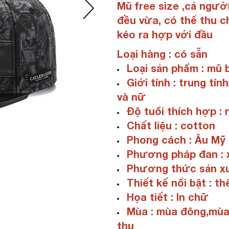
Mũ free size ,cả người
đều vừa, có thể thu c
kéo ra hợp với đầu
Loại hàng : có sẵn
Loại sản phẩm : mũ 
Giới tính : trung tí
và nữ
Độ tuổi thích hợp :
Chất liệu : cotton
Phong cách : Âu Mỹ
Phương pháp đan : 
Phương thức sản xu
Thiết kế nổi bật : th
Họa tiết : In chữ
Mùa : mùa đông,mùa
thu