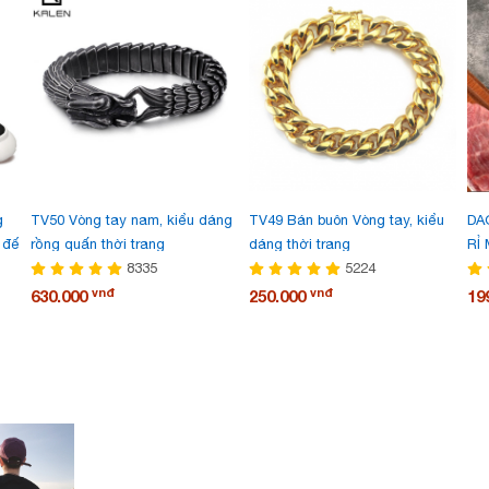
g
TV50 Vòng tay nam, kiểu dáng
TV49 Bán buôn Vòng tay, kiểu
DA
 đế
rồng quấn thời trang
dáng thời trang
RỈ
8335
5224
vnđ
vnđ
630.000
250.000
19