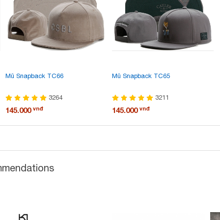
Mũ Snapback TC66
Mũ Snapback TC65
3264
3211
vnđ
vnđ
145.000
145.000
ommendations