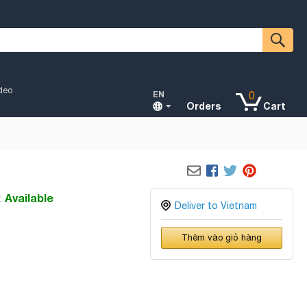
deo
EN
0
Orders
Cart
Available
:
Deliver to Vietnam
Thêm vào giỏ hàng