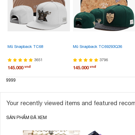
Mũ Snapback TC68
Mũ Snapback TC69293Q36
3651
3796
vnđ
vnđ
145.000
145.000
9999
Your recently viewed items and featured rec
SẢN PHẨM ĐÃ XEM