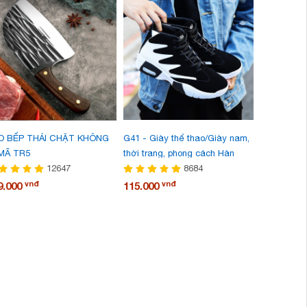
O BẾP THÁI CHẶT KHÔNG
G41 - Giày thể thao/Giày nam,
G63 - Giày
 MÃ TR5
thời trang, phong cách Hàn
hàng thủ cô
12647
Quốc, dễ kết hợp, phù hợp cho
8684
trang đườn
mùa xuân, cập nhật xu hướng
Hàn Quốc, 
vnđ
vnđ
v
9.000
115.000
237.000
thời trang, mẫu mới nhất
nhật xu hư