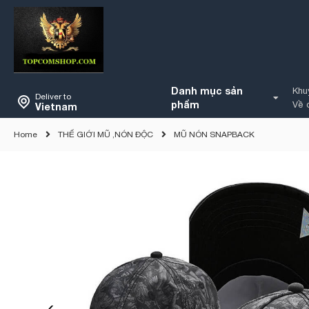
Danh mục sản
Khu
Deliver to
phẩm
Về 
Vietnam
Home
THẾ GIỚI MŨ ,NÓN ĐỘC
MŨ NÓN SNAPBACK