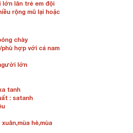
 lớn lân trẻ em đội
hiều rộng mũ lại hoặc
bóng chày
nh/phù hợp với cả nam
 người lớn
xa tanh
ất : satanh
êu
 xuân,mùa hè,mùa