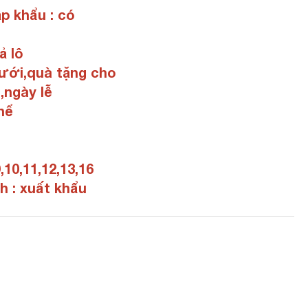
p khẩu : có
ả lô
cưới,quà tặng cho
,ngày lễ
hể
9,10,11,12,13,16
h : xuất khẩu