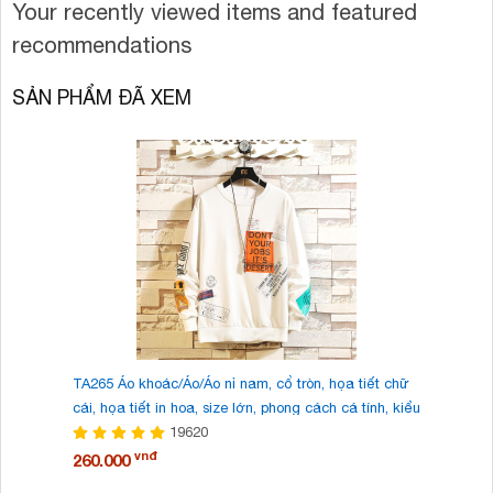
Your recently viewed items and featured
recommendations
SẢN PHẨM ĐÃ XEM
TA265 Áo khoác/Áo/Áo nỉ nam, cổ tròn, họa tiết chữ
Dép lê/D
cái, họa tiết in hoa, size lớn, phong cách cá tính, kiểu
thoáng má
dáng thời trang, mẫu mới mùa thu này
19620
Quốc, ph
vnđ
260.000
185.000