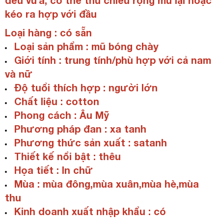
đều vừa, có thể thu chiều rộng mũ lại hoặc
kéo ra hợp với đầu
Loại hàng : có sẵn
Loại sản phẩm : mũ bóng chày
Giới tính : trung tính/phù hợp với cả nam
và nữ
Độ tuổi thích hợp : người lớn
Chất liệu : cotton
Phong cách : Âu Mỹ
Phương pháp đan : xa tanh
Phương thức sản xuất : satanh
Thiết kế nổi bật : thêu
Họa tiết : In chữ
Mùa : mùa đông,mùa xuân,mùa hè,mùa
thu
Kinh doanh xuất nhập khẩu : có