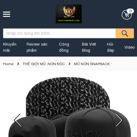
0
Khuyến
Review sản
Cộng
Bài Viêt
Hỏi
Video
mãi
phẩm
đồng
Blog
đáp
Home
THẾ GIỚI MŨ ,NÓN ĐỘC
MŨ NÓN SNAPBACK