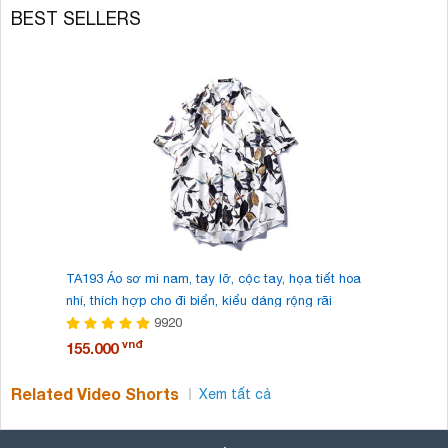
BEST SELLERS
TA193 Áo sơ mi nam, tay lỡ, cộc tay, họa tiết hoa
TA192 Áo 
nhí, thích hợp cho đi biển, kiểu dáng rộng rãi
cách cá t
9920
vnđ
155.000
155.000
Related Video Shorts
Xem tất cả