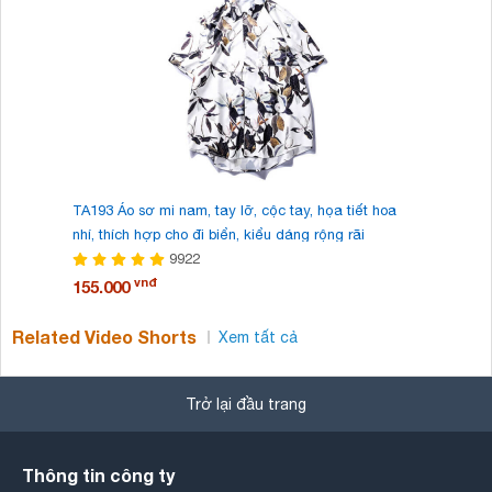
TA193 Áo sơ mi nam, tay lỡ, cộc tay, họa tiết hoa
TA192 Áo 
nhí, thích hợp cho đi biển, kiểu dáng rộng rãi
cách cá t
9922
vnđ
155.000
155.000
Related Video Shorts
Xem tất cả
Trở lại đầu trang
Thông tin công ty