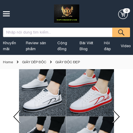
0
Khuyến
Review sản
Cộng
Bài Viêt
Hỏi
Video
mãi
phẩm
đồng
Blog
đáp
Home
GIÀY DÉP ĐỘC
GIÀY ĐỘC ĐẸP