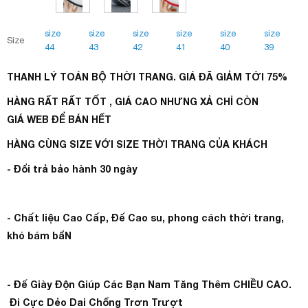
size
size
size
size
size
size
Size
44
43
42
41
40
39
THANH LÝ TOÁN BỘ THỜI TRANG. GIÁ ĐÃ GIẢM TỚI 75%
HÀNG RẤT RẤT TỐT , GIÁ CAO NHƯNG XẢ CHỈ CÒN
GIÁ WEB ĐỂ BÁN HẾT
HÀNG CÙNG SIZE VỚI SIZE THỜI TRANG CỦA KHÁCH
- Đổi trả bảo hành 30 ngày
- Chất liệu Cao Cấp, Đế Cao su, phong cách thời trang,
khó bám bẩN
- Đế Giày Độn Giúp Các Bạn Nam Tăng Thêm CHIỀU CAO.
Đi Cực Dẻo Dai Chống Trơn Trượt