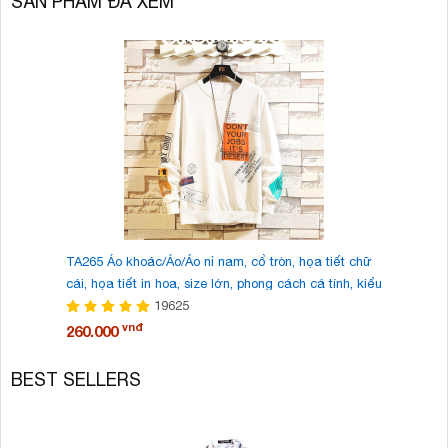
SẢN PHẨM ĐÃ XEM
TA265 Áo khoác/Áo/Áo nỉ nam, cổ tròn, họa tiết chữ
Dép lê/D
cái, họa tiết in hoa, size lớn, phong cách cá tính, kiểu
thoáng má
dáng thời trang, mẫu mới mùa thu này
19625
Quốc, ph
vnđ
260.000
185.000
BEST SELLERS