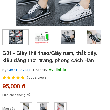
G31 - Giày thể thao/Giày nam, thắt dây,
kiểu dáng thời trang, phong cách Hàn
Quốc, dễ kết hợp, mẫu bán chạy, phù hợp
Available
by
GIÀY ĐỘC ĐẸP
Status:
cho mùa thu, cập nhật xu hướng thời
(
5562
views )
trang
95,000 ₫
Lựa chọn thông số:
Màu sắc